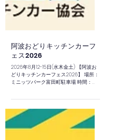
阿波おどりキッチンカーフ
ェス2026
2026年8月12-15日(水木金土) 【阿波お
どりキッチンカーフェス2026】 場所：
ミニッツパーク富田町駐車場 時間：
17:00-22:00 【協会所属出店キッチンカ
ー】 8月12日 □ きたろう □ 株式会社円
生 □ 茶ん □ SULO KEBAB □ ベリーメイト
ファーム □ kitchen Nall 8月13日 □ きた
ろう □ 株式会社円生 □ 茶ん □ SULO