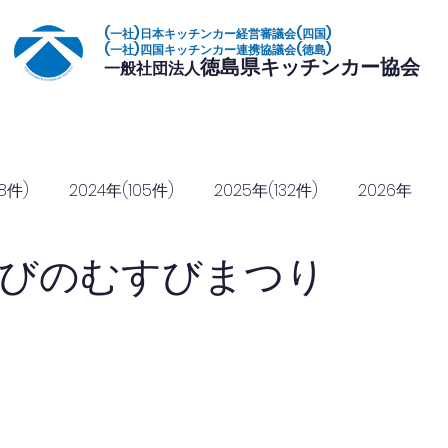
(一社)日本キッチンカー経営審議会(四国)
(一社)四国キッチンカー連携協議会(徳島)
徳島県キッチンカー協会
一般社団法人
いて
加盟店一覧
イベント
復興常備食
協定締結
協賛のご
8件)
2024年(105件)
2025年(132件)
2026年
びのむすびまつり