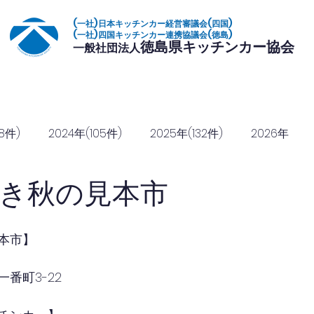
(一社)日本キッチンカー経営審議会(四国)
(一社)四国キッチンカー連携協議会(徳島)
徳島県キッチンカー協会
一般社団法人
いて
加盟店一覧
イベント
復興常備食
協定締結
協賛のご
8件)
2024年(105件)
2025年(132件)
2026年
き秋の見本市
本市】
番町3-22