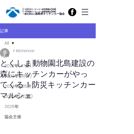
(一社)日本キッチンカー経営審議会(四国)
(一社)四国キッチンカー連携協議会(徳島)
徳島県キッチンカー協会
一般社団法人
記事
All
t-kitchencar
All
とくしま動物園北島建設の
2022年(47件)
森にキッチンカーがやっ
2023年(88件)
てくる！防災キッチンカー
2024年(105件)
マルシェ
2025年(132件)
2026年
協会主催