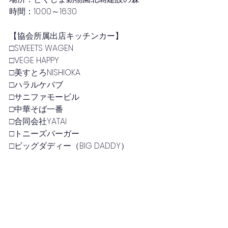
時間：10:00～16:30
【協会所属出店キッチンカー】
□SWEETS WAGEN
□VEGE HAPPY
□美すとろNISHIOKA
□ハラルケバブ
□サニファモービル
□中華そば一番
□合同会社YATAI
□トニーズバーガー
□ビッグダディー（BIG DADDY）
2022年(47件)