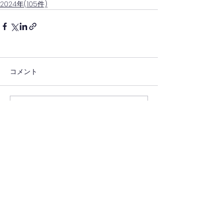
2024年(105件)
コメント
コメントを追加…
(一社)日本キッチンカー経営審議会(四国)
(一社)四国キッチンカー連携協議会(徳島)
徳島県キッチンカー協会
一般社団法人
［事務局］
ナカガワ・アド株式会社内
徳島県美馬市脇町大字猪尻字若宮南131-2
Copyright © Tokushima Kitchencar Society All Rights Reserved.