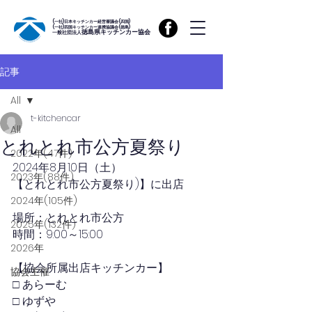
(一社)日本キッチンカー経営審議会(四国)
(一社)四国キッチンカー連携協議会(徳島)
徳島県キッチンカー協会
一般社団法人
記事
All
t-kitchencar
All
とれとれ市公方夏祭り
2022年(47件)
2024年8月10日（土）
2023年(88件)
【とれとれ市公方夏祭り)】に出店
2024年(105件)
場所：とれとれ市公方
2025年(132件)
時間：9:00～15:00
2026年
【協会所属出店キッチンカー】
協会主催
□ あらーむ
□ ゆずや