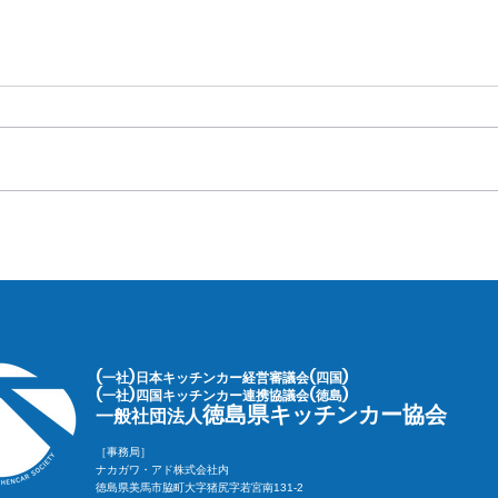
(一社)日本キッチンカー経営審議会(四国)
(一社)四国キッチンカー連携協議会(徳島)
徳島県キッチンカー協会
一般社団法人
［事務局］
ナカガワ・アド株式会社内
徳島県美馬市脇町大字猪尻字若宮南131-2