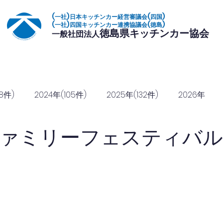
(一社)日本キッチンカー経営審議会(四国)
(一社)四国キッチンカー連携協議会(徳島)
徳島県キッチンカー協会
一般社団法人
いて
加盟店一覧
イベント
復興常備食
協定締結
協賛のご
8件)
2024年(105件)
2025年(132件)
2026年
ァミリーフェスティバル2