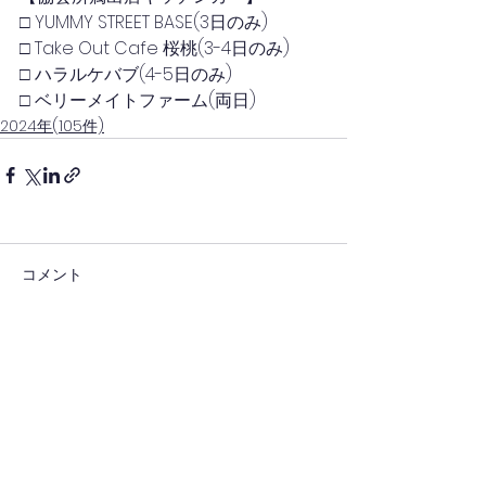
□ YUMMY STREET BASE(3日のみ)
□ Take Out Cafe 桜桃(3-4日のみ)
□ ハラルケバブ(4-5日のみ)
□ ベリーメイトファーム(両日)
2024年(105件)
コメント
コメントを追加…
(一社)日本キッチンカー経営審議会(四国)
(一社)四国キッチンカー連携協議会(徳島)
徳島県キッチンカー協会
一般社団法人