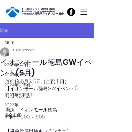
(一社)日本キッチンカー経営審議会(四国)
(一社)四国キッチンカー連携協議会(徳島)
徳島県キッチンカー協会
一般社団法人
記事
All
t-kitchencar
All
イオンモール徳島GWイベ
2022年(47件)
ント(5月)
2023年(88件)
2024年5月3-5日（金祝土日）
2024年(105件)
【イオンモール徳島GWイベント(5
2025年(132件)
月)】に出店
2026年
場所：イオンモール徳島
協会主催
時間：10:00～16:00
【協会所属出店キッチンカー】