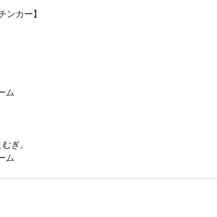
チンカー】
ーム
々こむぎ。
ーム