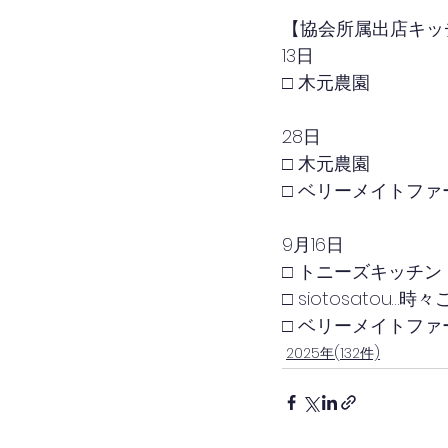
【協会所属出店キッ
13日
□ 木元農園
28日
□ 木元農園
□ ベリーメイトファ
9月16日
□ トニーズキッチン
□ siotosatou…時
□ ベリーメイトファ
2025年(132件)