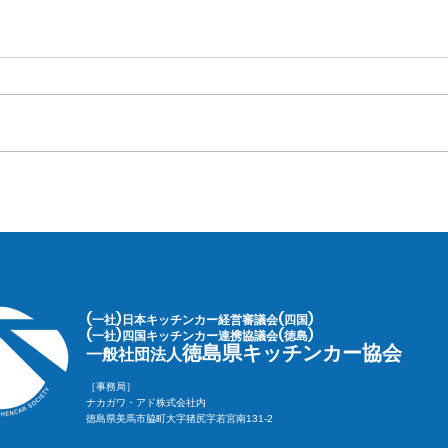
(一社)日本キッチンカー経営審議会(四国)
(一社)四国キッチンカー連携協議会(徳島)
徳島県キッチンカー協会
一般社団法人
［事務局］
ナカガワ・アド株式会社内
徳島県美馬市脇町大字猪尻字若宮南131-2