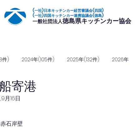
(一社)日本キッチンカー経営審議会(四国)
(一社)四国キッチンカー連携協議会(徳島)
徳島県キッチンカー協会
一般社団法人
いて
加盟店一覧
イベント
復興常備食
協定締結
協賛のご
8件)
2024年(105件)
2025年(132件)
2026年
船寄港
日,9月16日
 赤石岸壁