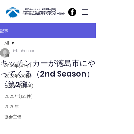
(一社)日本キッチンカー経営審議会(四国)
(一社)四国キッチンカー連携協議会(徳島)
徳島県キッチンカー協会
一般社団法人
記事
All
t-kitchencar
All
キッチンカーが徳島市にや
2022年(47件)
ってくる（2nd Season）
2023年(88件)
〈第2弾〉
2024年(105件)
2025年(132件)
2026年
協会主催