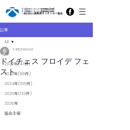
(一社)日本キッチンカー経営審議会(四国)
(一社)四国キッチンカー連携協議会(徳島)
徳島県キッチンカー協会
一般社団法人
記事
All
t-kitchencar
All
ドイチェス フロイデ フェ
2022年(47件)
スト
2023年(88件)
2024年(105件)
2025年(132件)
2026年
協会主催