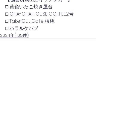
□ 黄色いたこ焼き屋台
□ CHA-CHA HOUSE COFFEE2号
□ Take Out Cafe 桜桃
□ ハラルケバブ
2024年(105件)
コメント
コメントを追加…
(一社)日本キッチンカー経営審議会(四国)
(一社)四国キッチンカー連携協議会(徳島)
徳島県キッチンカー協会
一般社団法人