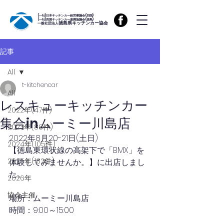
(一社)日本キッチンカー経営審議会(四国)
(一社)四国キッチンカー連携協議会(徳島)
徳島県キッチンカー協会
一般社団法人
記事
All
t-kitchencar
All
レスキューキッチンカー
2022年(47件)
集合inムーミー川島店
2023年(88件)
2022年8月20-21日(土日)
2024年(105件)
【徳島東環状線の高架下で「BMX」を
2025年(132件)
体験してみませんか。】に出店しまし
た。
2026年
協会主催
場所：ムーミー川島店
時間：9:00～15:00