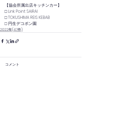
【協会所属出店キッチンカー】
□ Link Point SAIRAI
□ TOKUSHIMA REIS KEBAB
□ 円生デコポン園
2022年(47件)
コメント
コメントを追加…
(一社)日本キッチンカー経営審議会(四国)
(一社)四国キッチンカー連携協議会(徳島)
徳島県キッチンカー協会
一般社団法人