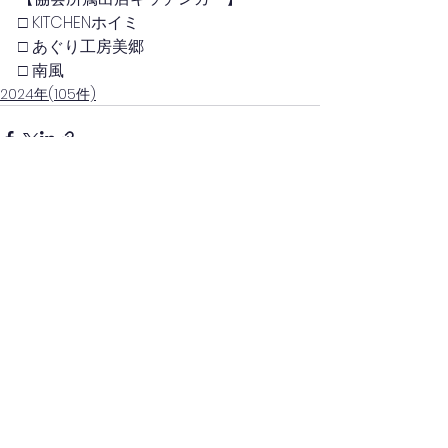
□ KITCHENホイミ
□ あぐり工房美郷
□ 南風
2024年(105件)
コメント
コメントを追加…
(一社)日本キッチンカー経営審議会(四国)
(一社)四国キッチンカー連携協議会(徳島)
徳島県キッチンカー協会
一般社団法人