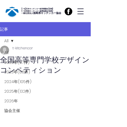
(一社)日本キッチンカー経営審議会(四国)
(一社)四国キッチンカー連携協議会(徳島)
徳島県キッチンカー協会
一般社団法人
記事
All
t-kitchencar
All
全国高等専門学校デザイン
2022年(47件)
コンペティション
2023年(88件)
2024年(105件)
2025年(132件)
2026年
協会主催