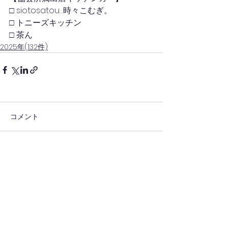
□ siotosatou…時々こむぎ。
□ トニーズキッチン
□ 茶ん
2025年(132件)
コメント
コメントを追加…
(一社)日本キッチンカー経営審議会(四国)
(一社)四国キッチンカー連携協議会(徳島)
徳島県キッチンカー協会
一般社団法人