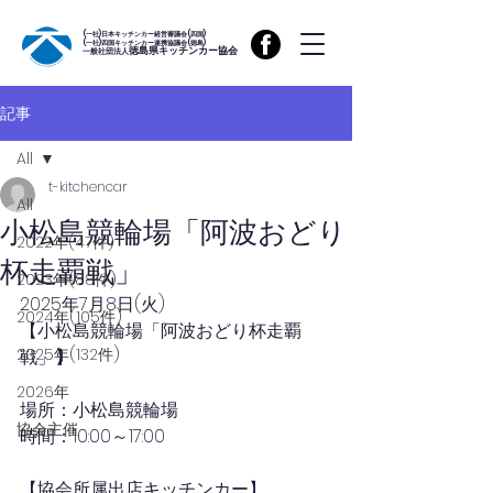
(一社)日本キッチンカー経営審議会(四国)
(一社)四国キッチンカー連携協議会(徳島)
徳島県キッチンカー協会
一般社団法人
記事
All
t-kitchencar
All
小松島競輪場「阿波おどり
2022年(47件)
杯走覇戦」
2023年(88件)
2025年7月8日(火)
2024年(105件)
【小松島競輪場「阿波おどり杯走覇
2025年(132件)
戦」】
2026年
場所：小松島競輪場
協会主催
時間：10
:00～17:00
【協会所属出店キッチンカー】