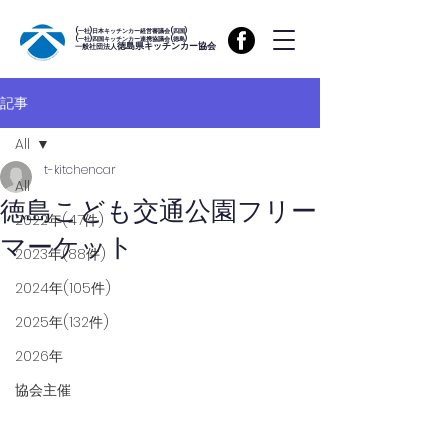
(一社)日本キッチンカー経営審議会(四国)
(一社)四国キッチンカー連携協議会(徳島)
徳島県キッチンカー協会
一般社団法人
記事
All
t-kitchencar
All
徳島こども交通公園フリー
2022年(47件)
マーケット
2023年(88件)
2024年(105件)
2025年(132件)
2026年
協会主催