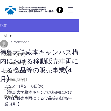
(一社)日本キッチンカー経営審議会(四国)
(一社)四国キッチンカー連携協議会(徳島)
徳島県キッチンカー協会
一般社団法人
記事
All
t-kitchencar
All
徳島大学蔵本キャンパス構
2022年(47件)
内における移動販売車両に
2023年(88件)
よる食品等の販売事業(4
2024年(105件)
月)
2025年(132件)
2025年4月2、16日(水)
2026年
【徳島大学蔵本キャンパス構内におけ
協会主催
る移動販売車両による食品等の販売事
業(4月)】