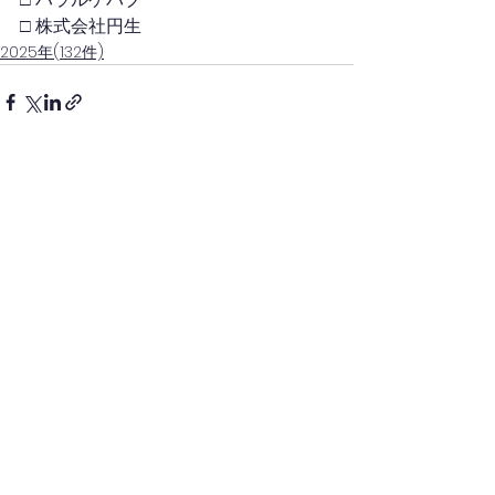
□ 株式会社円生
2025年(132件)
コメント
コメントを追加…
(一社)日本キッチンカー経営審議会(四国)
(一社)四国キッチンカー連携協議会(徳島)
徳島県キッチンカー協会
一般社団法人
［事務局］
ナカガワ・アド株式会社内
徳島県美馬市脇町大字猪尻字若宮南131-2