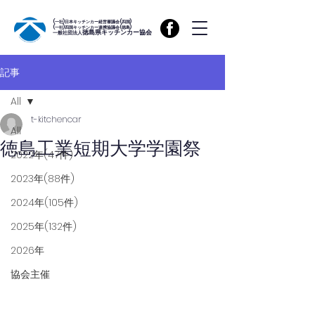
(一社)日本キッチンカー経営審議会(四国)
(一社)四国キッチンカー連携協議会(徳島)
徳島県キッチンカー協会
一般社団法人
記事
All
t-kitchencar
All
徳島工業短期大学学園祭
2022年(47件)
2023年(88件)
2024年(105件)
2025年(132件)
2026年
協会主催