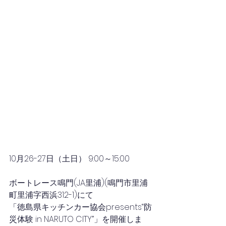
10月26-27日（土日） 9:00～15:00
ボートレース鳴門(JA里浦)(鳴門市里浦
町里浦字西浜312-1)にて
「徳島県キッチンカー協会presents“防
災体験 in NARUTO CITY”」を開催しま