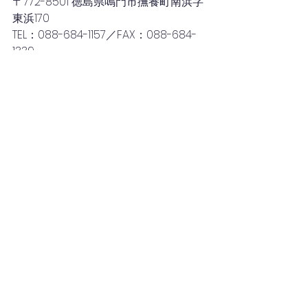
〒772-8501 徳島県鳴門市撫養町南浜字
東浜170 
TEL：088-684-1157／FAX：088-684-
1339
Mail：kankoshinko@city.naruto.i-
tokushima.jp
#イベント
#徳島県
#キッチンカー
#防災
#体験
#鳴門市
#復興常備食
#能登半島地震
2024年(105件)