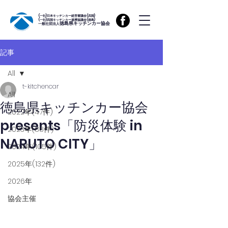
(一社)日本キッチンカー経営審議会(四国)
(一社)四国キッチンカー連携協議会(徳島)
徳島県キッチンカー協会
一般社団法人
記事
All
t-kitchencar
All
徳島県キッチンカー協会
2022年(47件)
presents「防災体験 in
2023年(88件)
NARUTO CITY」
2024年(105件)
2025年(132件)
2026年
協会主催