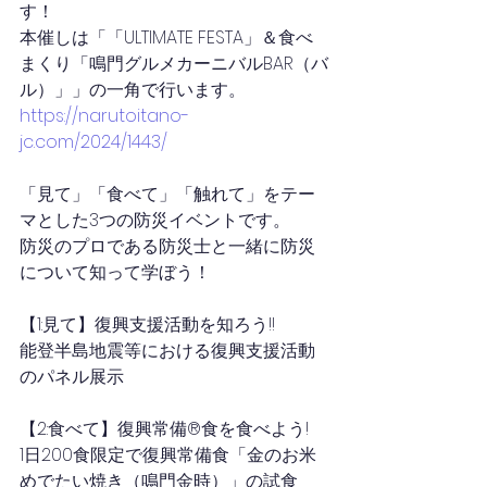
す！
本催しは「「ULTIMATE FESTA」＆食べ
まくり「鳴門グルメカーニバルBAR（バ
ル）」」の一角で行います。
https://narutoitano-
jc.com/2024/1443/
「見て」「食べて」「触れて」をテー
マとした3つの防災イベントです。
防災のプロである防災士と一緒に防災
について知って学ぼう！
【1:見て】復興支援活動を知ろう!!
能登半島地震等における復興支援活動
のパネル展示
【2:食べて】復興常備®食を食べよう!
1日200食限定で復興常備食「金のお米
めでたい焼き（鳴門金時）」の試食