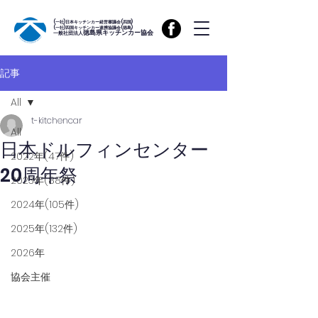
(一社)日本キッチンカー経営審議会(四国)
(一社)四国キッチンカー連携協議会(徳島)
徳島県キッチンカー協会
一般社団法人
記事
All
t-kitchencar
All
日本ドルフィンセンター
2022年(47件)
20周年祭
2023年(88件)
2024年(105件)
2025年(132件)
2026年
協会主催