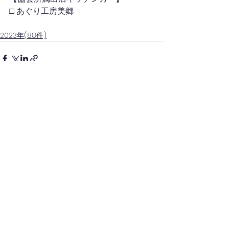
□ あぐり工房美郷
2023年(88件)
コメント
コメントを追加…
(一社)日本キッチンカー経営審議会(四国)
(一社)四国キッチンカー連携協議会(徳島)
徳島県キッチンカー協会
一般社団法人
［事務局］
ナカガワ・アド株式会社内