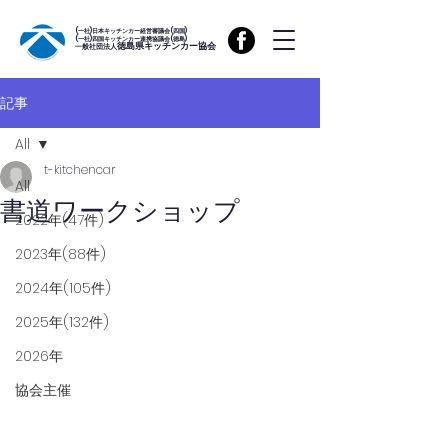
(一社)日本キッチンカー経営審議会(四国)
(一社)四国キッチンカー連携協議会(徳島)
徳島県キッチンカー協会
一般社団法人
記事
All
t-kitchencar
All
書道ワークショップ
2022年(47件)
2023年(88件)
2024年(105件)
2025年(132件)
2026年
協会主催