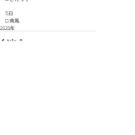
5日
□ 南風
2026年
コメント
コメントを追加…
(一社)日本キッチンカー経営審議会(四国)
(一社)四国キッチンカー連携協議会(徳島)
徳島県キッチンカー協会
一般社団法人