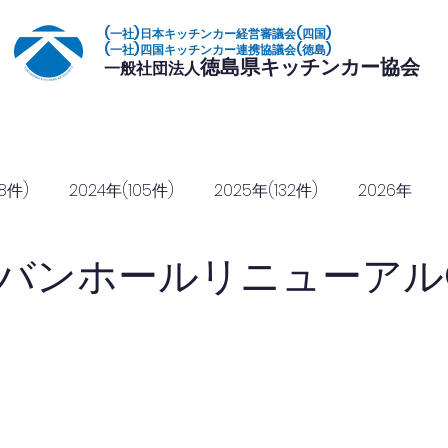
(一社)日本キッチンカー経営審議会(四国)
(一社)四国キッチンカー連携協議会(徳島)
徳島県キッチンカー協会
一般社団法人
いて
加盟店一覧
イベント
復興常備食
協定締結
協賛のご
8件)
2024年(105件)
2025年(132件)
2026年
バンホールリニューアルO