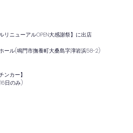
）
ルリニューアルOPEN大感謝祭】に出店
ホール(鳴門市撫養町大桑島字濘岩浜58-2)
チンカー】
16日のみ)