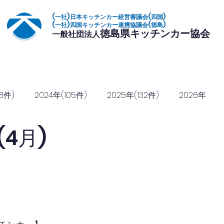
(一社)日本キッチンカー経営審議会(四国)
(一社)四国キッチンカー連携協議会(徳島)
徳島県キッチンカー協会
一般社団法人
いて
加盟店一覧
イベント
復興常備食
協定締結
協賛のご
8件)
2024年(105件)
2025年(132件)
2026年
4月)