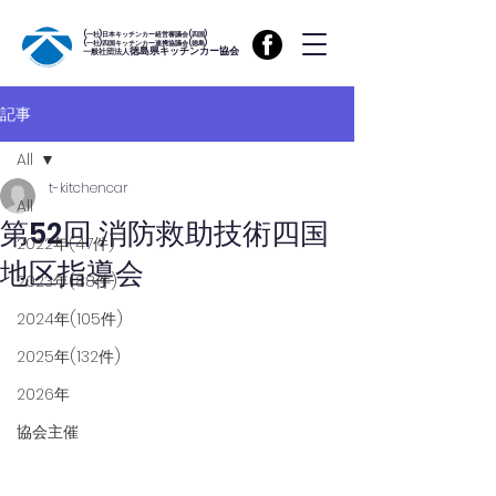
(一社)日本キッチンカー経営審議会(四国)
(一社)四国キッチンカー連携協議会(徳島)
徳島県キッチンカー協会
一般社団法人
記事
All
t-kitchencar
All
第52回 消防救助技術四国
2022年(47件)
地区指導会
2023年(88件)
2024年(105件)
2025年(132件)
2026年
協会主催