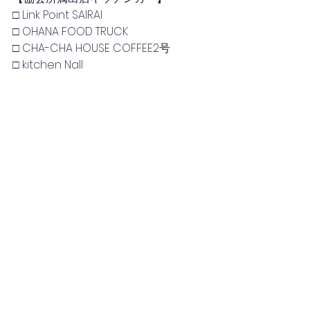
□ Link Point SAIRAI
□ OHANA FOOD TRUCK
□ CHA-CHA HOUSE COFFEE2号
□ kitchen Nall