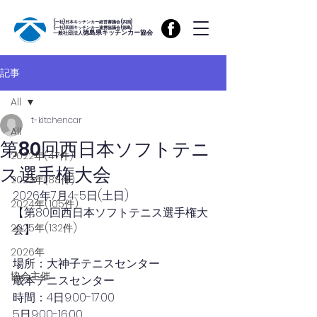
(一社)日本キッチンカー経営審議会(四国)
(一社)四国キッチンカー連携協議会(徳島)
徳島県キッチンカー協会
一般社団法人
記事
All
t-kitchencar
All
第80回西日本ソフトテニ
2022年(47件)
ス選手権大会
2023年(88件)
2026年7月4-5日
(土日)
2024年(105件)
【第80回西日本ソフトテニス選手権大
2025年(132件)
会】
2026年
場所：大神子テニスセンター
協会主催
蔵本テニスセンター
時間：4日9:00-17:00
5日9:00-16:00