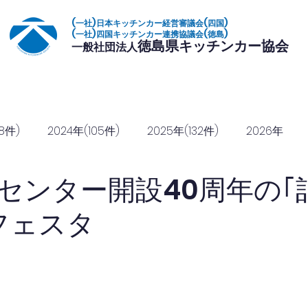
(一社)日本キッチンカー経営審議会(四国)
(一社)四国キッチンカー連携協議会(徳島)
徳島県キッチンカー協会
一般社団法人
いて
加盟店一覧
イベント
復興常備食
協定締結
協賛のご
8件)
2024年(105件)
2025年(132件)
2026年
センター開設40周年の｢
フェスタ