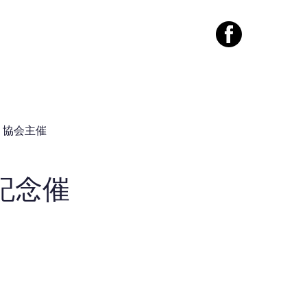
案内
コンタクト
協会主催
記念催