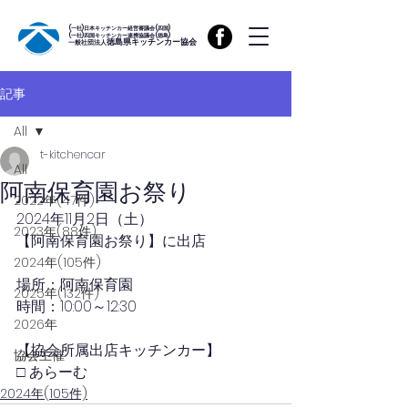
(一社)日本キッチンカー経営審議会(四国)
(一社)四国キッチンカー連携協議会(徳島)
徳島県キッチンカー協会
一般社団法人
記事
All
t-kitchencar
All
阿南保育園お祭り
2022年(47件)
2024年11月2
日（土）
2023年(88件)
【阿南保育園お祭り】に出店
2024年(105件)
場所：阿南保育園
2025年(132件)
時間：10
:00～12:30
2026年
【協会所属出店キッチンカー】
協会主催
□ あらーむ
2024年(105件)