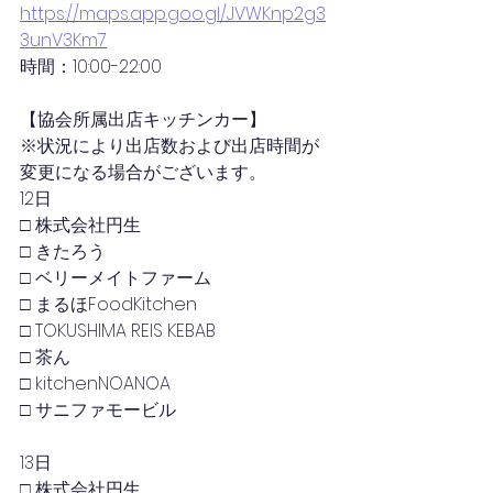
https://maps.app.goo.gl/JVWKnp2g3
3unV3Km7
時間：10:00-22:00
【協会所属出店キッチンカー】
※状況により出店数および出店時間が
変更になる場合がございます。
12日
□ 株式会社円生
□ きたろう
□ ベリーメイトファーム
□ まるほFoodKitchen
□ TOKUSHIMA REIS KEBAB
□ 茶ん
□ kitchenNOANOA
□ サニファモービル
13日
□ 株式会社円生