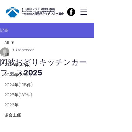
(一社)日本キッチンカー経営審議会(四国)
(一社)四国キッチンカー連携協議会(徳島)
徳島県キッチンカー協会
一般社団法人
記事
All
t-kitchencar
All
阿波おどりキッチンカー
2022年(47件)
フェス2025
2023年(88件)
2024年(105件)
2025年(132件)
2026年
協会主催