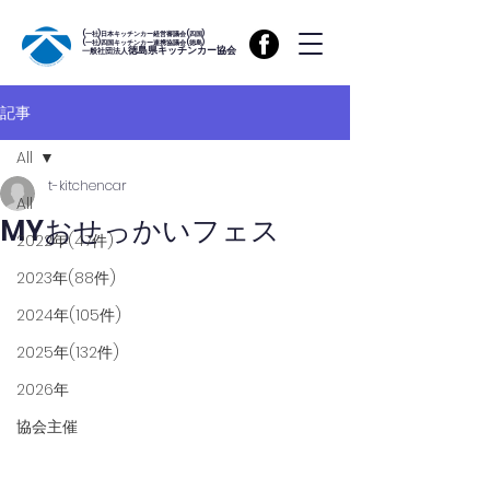
(一社)日本キッチンカー経営審議会(四国)
(一社)四国キッチンカー連携協議会(徳島)
徳島県キッチンカー協会
一般社団法人
記事
All
t-kitchencar
All
MYおせっかいフェス
2022年(47件)
2023年(88件)
2024年(105件)
2025年(132件)
2026年
協会主催