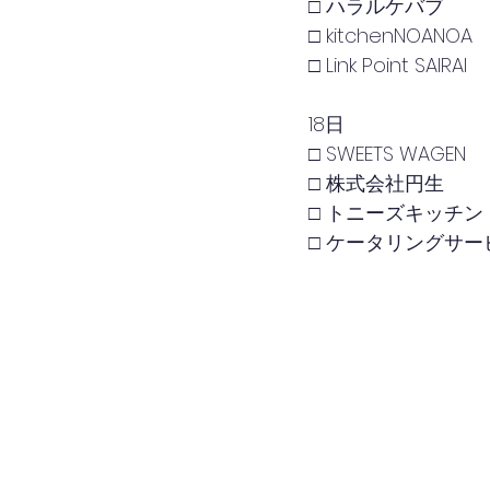
□ ハラルケバブ
□ kitchenNOANOA
□ Link Point SAIRAI
18日
□ SWEETS WAGEN
□ 株式会社円生
□ トニーズキッチン
□ ケータリングサー