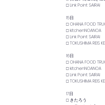
□ Link Point SAIRAI
15日
□ OHANA FOOD TRU
□ kitchenNOANOA
□ Link Point SAIRAI
□ TOKUSHIMA REIS K
16日
□ OHANA FOOD TRU
□ kitchenNOANOA
□ Link Point SAIRAI
□ TOKUSHIMA REIS K
17日
□ きたろう