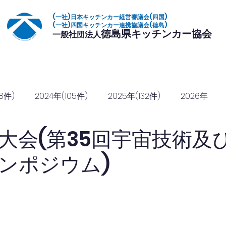
(一社)日本キッチンカー経営審議会(四国)
(一社)四国キッチンカー連携協議会(徳島)
徳島県キッチンカー協会
一般社団法人
いて
加盟店一覧
イベント
復興常備食
協定締結
協賛のご
8件)
2024年(105件)
2025年(132件)
2026年
徳島大会(第35回宇宙技術及
ンポジウム)