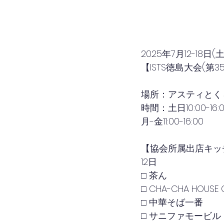
2025年7月12-18日
(
【ISTS徳島大会(
場所：アスティとく
時間：土日10:00-16:
月-金11:00-16:00
【協会所属出店キッ
12日
□ 茶ん
□ CHA-CHA HOUSE 
□ 中華そば一番
□ サニファモービル