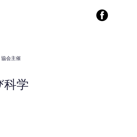
案内
コンタクト
協会主催
び科学