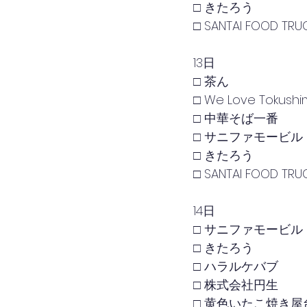
□ きたろう
□ SANTAI FOOD TRU
13日
□ 茶ん
□ We Love Tokushim
□ 中華そば一番
□ サニファモービル
□ きたろう
□ SANTAI FOOD TRU
14日
□ サニファモービル
□ きたろう
□ ハラルケバブ
□ 株式会社円生
□ 黄色いたこ焼き屋