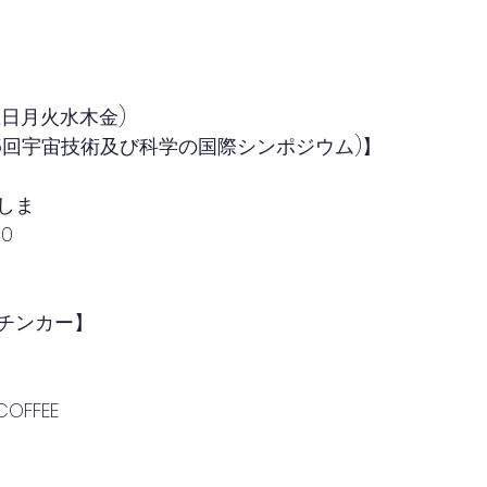
土日月火水木金)
第35回宇宙技術及び科学の国際シンポジウム)】
しま
00
チンカー】
COFFEE