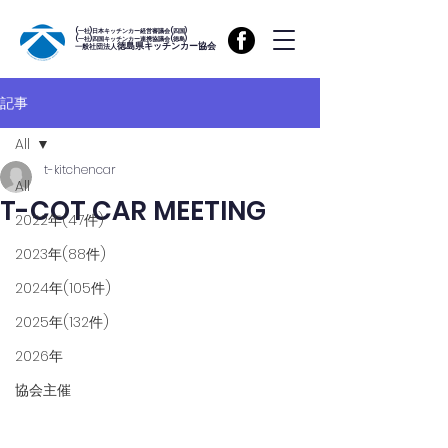
(一社)日本キッチンカー経営審議会(四国)
(一社)四国キッチンカー連携協議会(徳島)
徳島県キッチンカー協会
一般社団法人
記事
All
t-kitchencar
All
T-COT CAR MEETING
2022年(47件)
2023年(88件)
2024年(105件)
2025年(132件)
2026年
協会主催